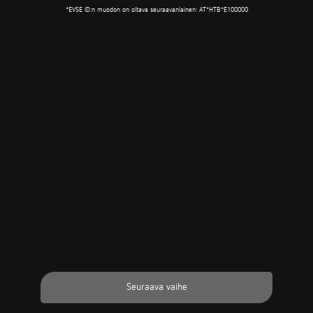
*EVSE ID:n muodon on oltava seuraavanlainen: AT*HTB*E100000
Seuraava vaihe